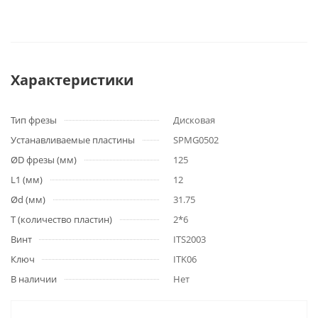
Характеристики
Тип фрезы
Дисковая
Устанавливаемые пластины
SPMG0502
ØD фрезы (мм)
125
L1 (мм)
12
Ød (мм)
31.75
T (количество пластин)
2*6
Винт
ITS2003
Ключ
ITK06
В наличии
Нет