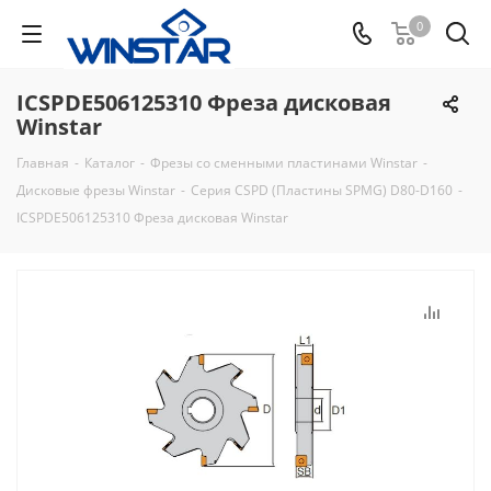
0
ICSPDE506125310 Фреза дисковая
Winstar
Главная
-
Каталог
-
Фрезы со сменными пластинами Winstar
-
Дисковые фрезы Winstar
-
Серия CSPD (Пластины SPMG) D80-D160
-
ICSPDE506125310 Фреза дисковая Winstar