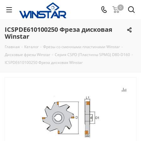
0
ICSPDE610100250 Фреза дисковая
Winstar
Главная
-
Каталог
-
Фрезы со сменными пластинами Winstar
-
Дисковые фрезы Winstar
-
Серия CSPD (Пластины SPMG) D80-D160
-
ICSPDE610100250 Фреза дисковая Winstar