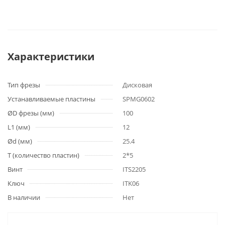
Характеристики
Тип фрезы
Дисковая
Устанавливаемые пластины
SPMG0602
ØD фрезы (мм)
100
L1 (мм)
12
Ød (мм)
25.4
T (количество пластин)
2*5
Винт
ITS2205
Ключ
ITK06
В наличии
Нет