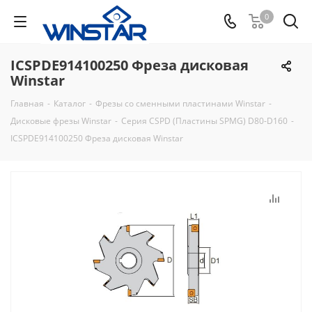
0
ICSPDE914100250 Фреза дисковая
Winstar
Главная
-
Каталог
-
Фрезы со сменными пластинами Winstar
-
Дисковые фрезы Winstar
-
Серия CSPD (Пластины SPMG) D80-D160
-
ICSPDE914100250 Фреза дисковая Winstar