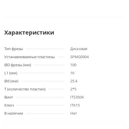
Характеристики
Тип фрезы
Дисковая
Устанавливаемые пластины
SPMG0904
ØD фрезы (мм)
100
L1 (мм)
16
Ød (мм)
25.4
T (количество пластин)
2*5
Винт
ITS3504
Ключ
ITK15
В наличии
Нет