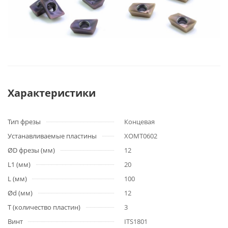
Характеристики
Тип фрезы
Концевая
Устанавливаемые пластины
XOMT0602
ØD фрезы (мм)
12
L1 (мм)
20
L (мм)
100
Ød (мм)
12
T (количество пластин)
3
Винт
ITS1801