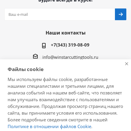
Наши контакты
+7(343) 319-08-09
info@winstarcuttingtools.ru
Файлы cookie
г.Екатеринбург ул. Фурманова 109, офис 604
Мы используем файлы cookie, разработанные
нашими специалистами и третьими лицами, для
анализа событий на нашем веб-сайте, что позволяет
нам улучшать взаимодействие с пользователями и
2026 © Winstar Cutting Technologies Corp. - интернет-
обслуживание. Продолжая просмотр страниц нашего
магазин металлорежущего инструмента
сайта, вы принимаете условия его использования.
Более подробные сведения смотрите в нашей
Политике в отношении файлов Cookie
.