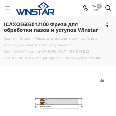
0
ICAXOE603012100 Фреза для
обработки пазов и уступов Winstar
Главная
-
Каталог
-
Фрезы со сменными пластинами Winstar
-
Фрезы для обработки пазов и уступов Winstar
-
Серия CAXO (Пластины XOMT0602, XOMT10T3) D10-D32
-
ICAXOE603012100 Фреза для обработки пазов и уступов Winstar