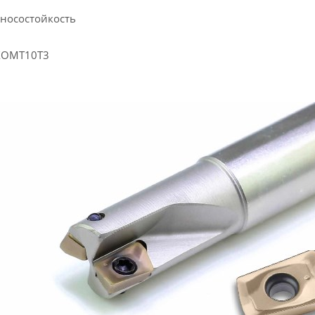
зносостойкость
 XOMT10T3