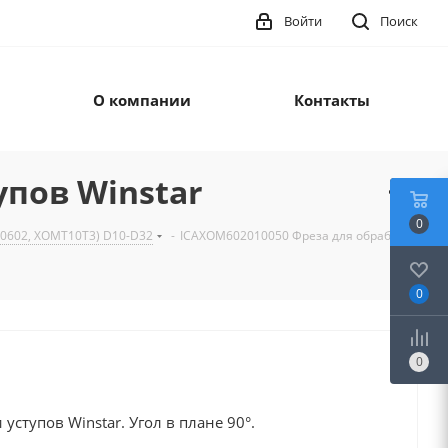
Войти
Поиск
О компании
Контакты
упов Winstar
0
0602, XOMT10T3) D10-D32
-
ICAXOM602010050 Фреза для обработки
0
0
уступов Winstar. Угол в плане 90°.