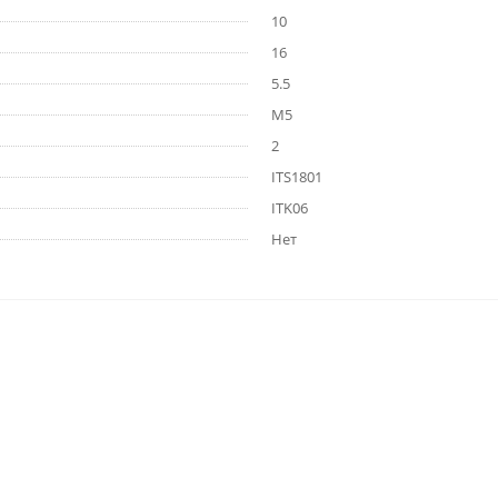
10
16
5.5
M5
2
ITS1801
ITK06
Нет