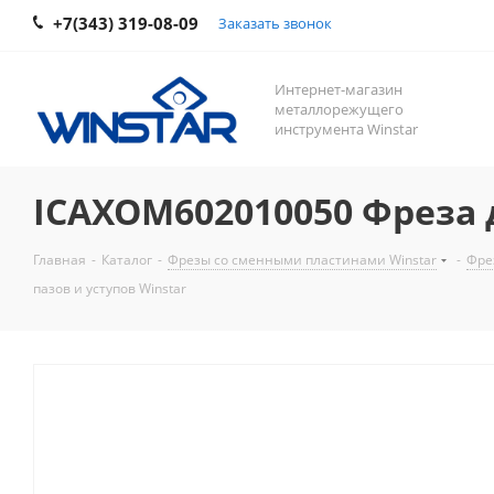
+7(343) 319-08-09
Заказать звонок
Интернет-магазин
металлорежущего
инструмента Winstar
ICAXOM602010050 Фреза д
Главная
-
Каталог
-
Фрезы со сменными пластинами Winstar
-
Фре
пазов и уступов Winstar