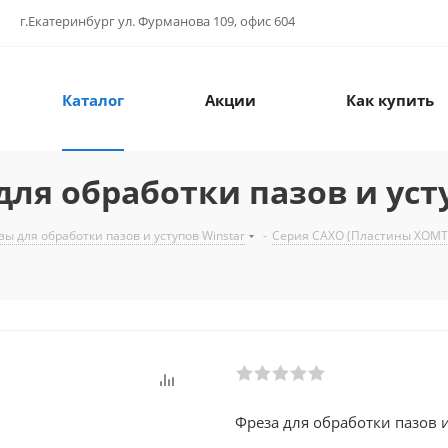
г.Екатеринбург ул. Фурманова 109, офис 604
Каталог
Акции
Как купить
ля обработки пазов и уст
зы для обработки пазов и уступов Winstar
-
Серия CAXO (Пластины XOMT
Фреза для обработки пазов и 