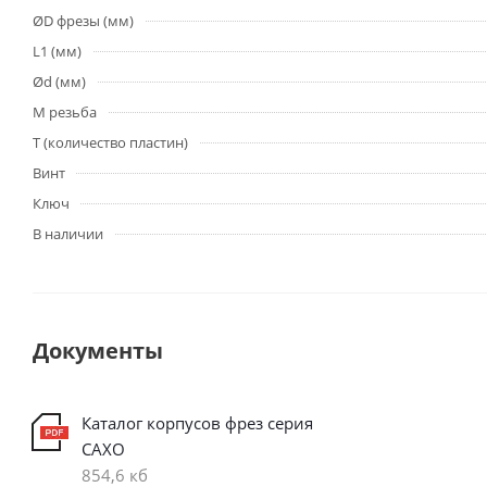
ØD фрезы (мм)
L1 (мм)
Ød (мм)
M резьба
T (количество пластин)
Винт
Ключ
В наличии
Документы
Каталог корпусов фрез серия
CAXO
854,6 кб