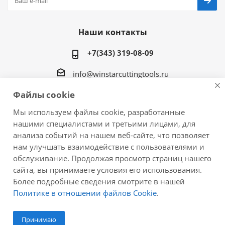
Наши контакты
+7(343) 319-08-09
info@winstarcuttingtools.ru
Файлы cookie
г.Екатеринбург ул. Фурманова 109, офис 604
Мы используем файлы cookie, разработанные
нашими специалистами и третьими лицами, для
анализа событий на нашем веб-сайте, что позволяет
нам улучшать взаимодействие с пользователями и
2026 © Winstar Cutting Technologies Corp. - интернет-
обслуживание. Продолжая просмотр страниц нашего
магазин металлорежущего инструмента
сайта, вы принимаете условия его использования.
Более подробные сведения смотрите в нашей
Политике в отношении файлов Cookie
.
Принимаю