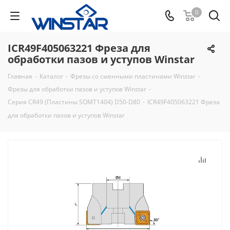
0
ICR49F405063221 Фреза для
обработки пазов и уступов Winstar
Главная
-
Каталог
-
Фрезы со сменными пластинами Winstar
-
Фрезы для обработки пазов и уступов Winstar
-
Серия CR49 (Пластины SOMT1404) D50-D80
-
ICR49F405063221 Фреза
для обработки пазов и уступов Winstar