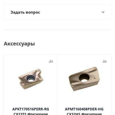
Задать вопрос
Аксессуары
APKT170516PERR-RG
APMT160408PDER-HG
CX23TS Фрезерная
CX32HS Фрезерная