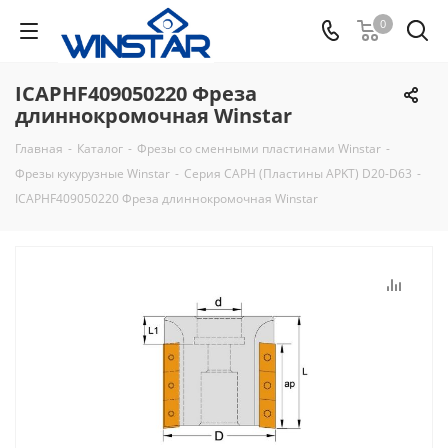
0
ICAPHF409050220 Фреза
длиннокромочная Winstar
Главная
-
Каталог
-
Фрезы со сменными пластинами Winstar
-
Фрезы кукурузные Winstar
-
Серия CAPH (Пластины APKT) D20-D63
-
ICAPHF409050220 Фреза длиннокромочная Winstar