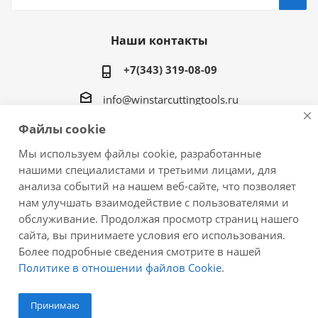
Наши контакты
+7(343) 319-08-09
info@winstarcuttingtools.ru
Файлы cookie
г.Екатеринбург ул. Фурманова 109, офис 604
Мы используем файлы cookie, разработанные
нашими специалистами и третьими лицами, для
анализа событий на нашем веб-сайте, что позволяет
нам улучшать взаимодействие с пользователями и
2026 © Winstar Cutting Technologies Corp. - интернет-
обслуживание. Продолжая просмотр страниц нашего
магазин металлорежущего инструмента
сайта, вы принимаете условия его использования.
Более подробные сведения смотрите в нашей
Политике в отношении файлов Cookie
.
Принимаю