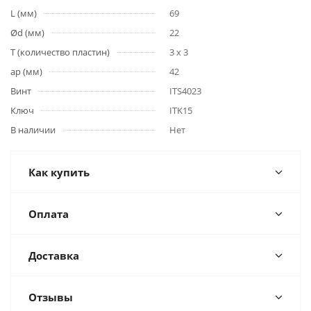
L (мм)
69
Ød (мм)
22
T (количество пластин)
3 x 3
ap (мм)
42
Винт
ITS4023
Ключ
ITK15
В наличии
Нет
Как купить
Оплата
Доставка
Отзывы