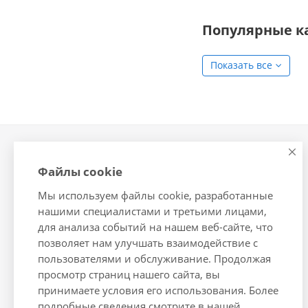
Популярные к
Показать все
Компания
Информация
Файлы cookie
О компании
Помощь
Мы используем файлы cookie, разработанные
Новости
Условия оплаты
нашими специалистами и третьими лицами,
Сотрудники
Условия доставки
для анализа событий на нашем веб-сайте, что
Вакансии
Гарантия на товар
позволяет нам улучшать взаимодействие с
Магазины
Подборки товаров
пользователями и обслуживание. Продолжая
просмотр страниц нашего сайта, вы
Политика
принимаете условия его использования. Более
подробные сведения смотрите в нашей