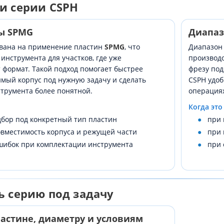
и серии CSPH
ы SPMG
Диапаз
вана на применение пластин
SPMG
, что
Диапазо
инструмента для участков, где уже
производс
т формат. Такой подход помогает быстрее
фрезу под
мый корпус под нужную задачу и сделать
CSPH удо
трумента более понятной.
операция
Когда это
бор под конкретный тип пластин
при 
вместимость корпуса и режущей части
при 
шибок при комплектации инструмента
при 
ь серию под задачу
ластине, диаметру и условиям