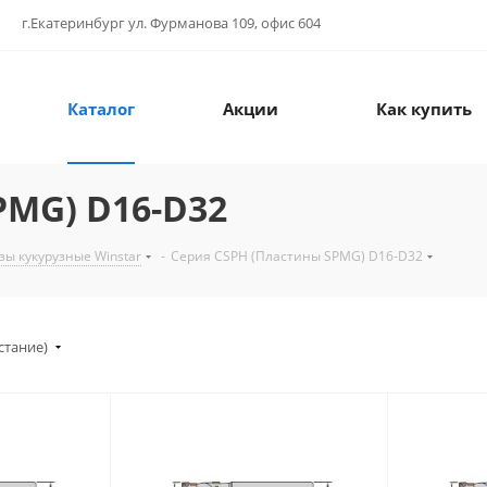
г.Екатеринбург ул. Фурманова 109, офис 604
Каталог
Акции
Как купить
PMG) D16-D32
зы кукурузные Winstar
-
Серия CSPH (Пластины SPMG) D16-D32
стание)