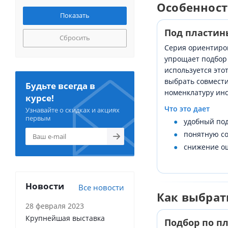
Особенност
Под пластин
Сбросить
Серия ориентиро
упрощает подбор 
используется это
выбрать совмести
Будьте всегда в
номенклатуру инс
курсе!
Что это дает
Узнавайте о скидках и акциях
первым
удобный под
понятную со
снижение о
Новости
Все новости
Как выбрат
28 февраля 2023
Крупнейшая выставка
Подбор по п