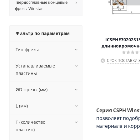
Твердосплавные концевые
фрезы Winstar
Фильтр по параметрам
ICSPHE7020251
длиннокромочна
Тип фрезы
СРОК ПОСТАВКИ 3
Устанавливаемые
пластины
ØD фрезы (мм)
L (мм)
Серия CSPH Wins
позволяет подобр
T (количество
материала и корр
пластин)