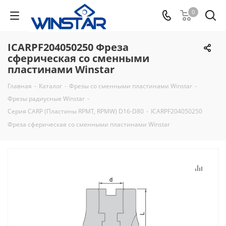
0
ICARPF204050250 Фреза
сферическая со сменными
пластинами Winstar
Главная
-
Каталог
-
Фрезы со сменными пластинами Winstar
-
Фрезы радиусные Winstar
-
Серия CARP (Пластины RPMT, RPMW) D16-D80
-
ICARPF204050250
Фреза сферическая со сменными пластинами Winstar