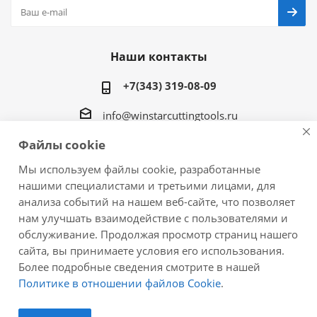
Наши контакты
+7(343) 319-08-09
info@winstarcuttingtools.ru
Файлы cookie
г.Екатеринбург ул. Фурманова 109, офис 604
Мы используем файлы cookie, разработанные
нашими специалистами и третьими лицами, для
анализа событий на нашем веб-сайте, что позволяет
нам улучшать взаимодействие с пользователями и
2026 © Winstar Cutting Technologies Corp. - интернет-
обслуживание. Продолжая просмотр страниц нашего
магазин металлорежущего инструмента
сайта, вы принимаете условия его использования.
Более подробные сведения смотрите в нашей
Политике в отношении файлов Cookie
.