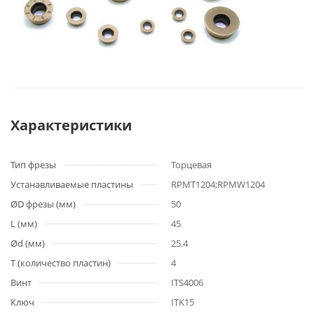
Характеристики
Тип фрезы
Торцевая
Устанавливаемые пластины
RPMT1204;RPMW1204
ØD фрезы (мм)
50
L (мм)
45
Ød (мм)
25.4
T (количество пластин)
4
Винт
ITS4006
Ключ
ITK15