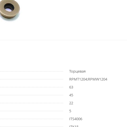
Торцевая
RPMT1204;RPMW1204
63
45
22
5
ITS4006
ITK15