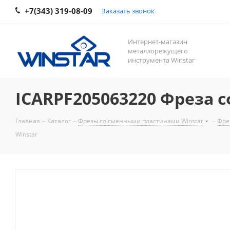
+7(343) 319-08-09
Заказать звонок
Интернет-магазин
металлорежущего
инструмента Winstar
ICARPF205063220 Фреза 
Главная
-
Каталог
-
Фрезы со сменными пластинами Winstar
-
Фре
Winstar