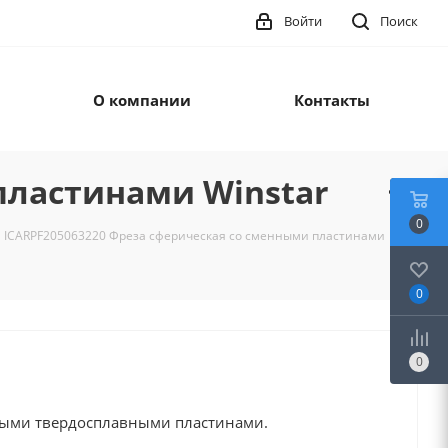
Войти
Поиск
О компании
Контакты
пластинами Winstar
0
ICARPF205063220 Фреза сферическая со сменными пластинами
0
0
ными твердосплавными пластинами.