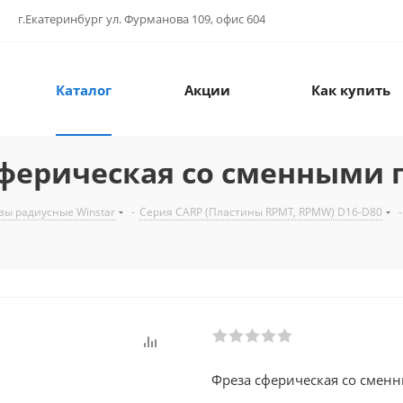
г.Екатеринбург ул. Фурманова 109, офис 604
Каталог
Акции
Как купить
сферическая со сменными 
зы радиусные Winstar
-
Серия CARP (Пластины RPMT, RPMW) D16-D80
-
Фреза сферическая со смен