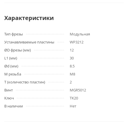
Характеристики
Тип фрезы
Модульная
Устанавливаемые пластины
WP3212
ØD фрезы (мм)
12
L1 (мм)
30
Ød (мм)
8.5
M резьба
M8
T (количество пластин)
2
Винт
MGR5012
Ключ
TK20
В наличии
Нет