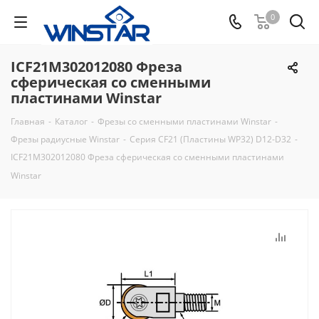
0
ICF21M302012080 Фреза
сферическая со сменными
пластинами Winstar
Главная
-
Каталог
-
Фрезы со сменными пластинами Winstar
-
Фрезы радиусные Winstar
-
Серия CF21 (Пластины WP32) D12-D32
-
ICF21M302012080 Фреза сферическая со сменными пластинами
Winstar