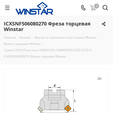
0
ICXSNF506080270 Фреза торцевая
Winstar
Главная
-
Каталог
-
Фрезы со сменными пластинами Winstar
-
Фрезы торцевые Winstar
-
Серия CXSN (Пластины SNMX1205, ONMX0505) D50-D102.9
-
ICXSNF506080270 Фреза торцевая Winstar