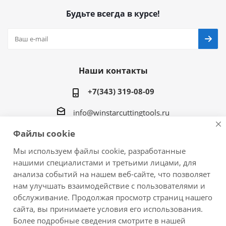
Будьте всегда в курсе!
Наши контакты
+7(343) 319-08-09
info@winstarcuttingtools.ru
Файлы cookie
г.Екатеринбург ул. Фурманова 109, офис 604
Мы используем файлы cookie, разработанные
нашими специалистами и третьими лицами, для
анализа событий на нашем веб-сайте, что позволяет
нам улучшать взаимодействие с пользователями и
2026 © Winstar Cutting Technologies Corp. - интернет-
обслуживание. Продолжая просмотр страниц нашего
магазин металлорежущего инструмента
сайта, вы принимаете условия его использования.
Более подробные сведения смотрите в нашей