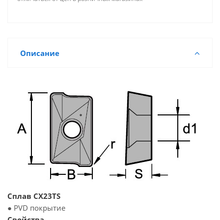
Описание
Сплав CX23TS
● PVD покрытие
Свойства