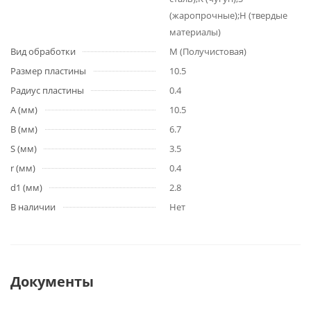
(жаропрочные);H (твердые
материалы)
Вид обработки
M (Получистовая)
Размер пластины
10.5
Радиус пластины
0.4
A (мм)
10.5
B (мм)
6.7
S (мм)
3.5
r (мм)
0.4
d1 (мм)
2.8
В наличии
Нет
Документы