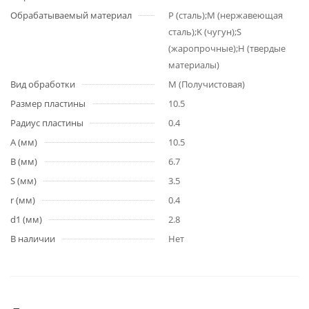
Обрабатываемый материал
P (сталь);M (нержавеющая
сталь);K (чугун);S
(жаропрочные);H (твердые
материалы)
Вид обработки
M (Получистовая)
Размер пластины
10.5
Радиус пластины
0.4
A (мм)
10.5
B (мм)
6.7
S (мм)
3.5
r (мм)
0.4
d1 (мм)
2.8
В наличии
Нет