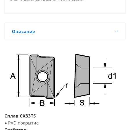
Описание
Сплав CX33TS
● PVD покрытие
Свойства