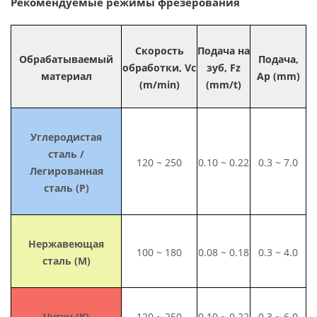
Рекомендуемые режимы фрезерования
Скорость
Подача на
Обрабатываемый
Подача,
обработки, Vc
зуб, Fz
материал
Ap (mm)
(m/min)
(mm/t)
Углеродистая
сталь /
120 ~ 250
0.10 ~ 0.22
0.3 ~ 7.0
Легированная
сталь (P)
Нержавеющая
100 ~ 180
0.08 ~ 0.18
0.3 ~ 4.0
сталь (M)
Чугун (K)
120 ~ 250
0.10 ~ 0.22
0.3 ~ 6.0