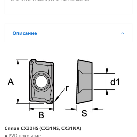
Описание
Сплав CX32HS (CX31NS, CX31NA)
● PVD покрытие