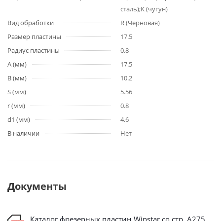
сталь);K (чугун)
Вид обработки
R (Черновая)
Размер пластины
17.5
Радиус пластины
0.8
A (мм)
17.5
B (мм)
10.2
S (мм)
5.56
r (мм)
0.8
d1 (мм)
4.6
В наличии
Нет
Документы
Каталог фрезерных пластин Winstar со стр. А275