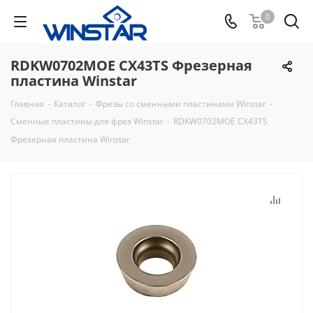
0
RDKW0702MOE CX43TS Фрезерная
пластина Winstar
Главная
-
Каталог
-
Фрезы со сменными пластинами Winstar
-
Сменные пластины для фрез Winstar
-
RDKW0702MOE CX43TS
Фрезерная пластина Winstar