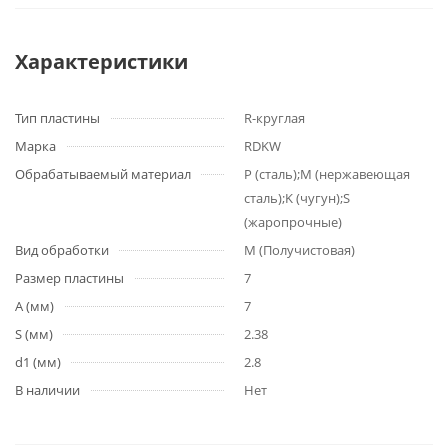
Характеристики
Тип пластины
R-круглая
Марка
RDKW
Обрабатываемый материал
P (сталь);M (нержавеющая
сталь);K (чугун);S
(жаропрочные)
Вид обработки
M (Получистовая)
Размер пластины
7
A (мм)
7
S (мм)
2.38
d1 (мм)
2.8
В наличии
Нет