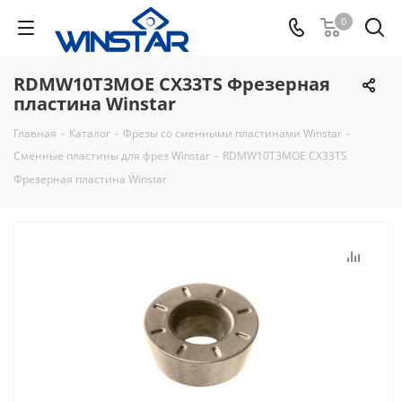
0
RDMW10T3MOE CX33TS Фрезерная
пластина Winstar
Главная
-
Каталог
-
Фрезы со сменными пластинами Winstar
-
Сменные пластины для фрез Winstar
-
RDMW10T3MOE CX33TS
Фрезерная пластина Winstar