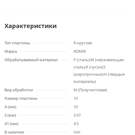
Характеристики
Тип пластины
R-круглая
Марка
RDMW
Обрабатываемый материал
P (сталь);M (нержавеющая
сталь);K (чугун);S
(жаропрочные);H (твердые
материалы)
Вид обработки
M (Получистовая)
Размер пластины
10
A (мм)
10
S (мм)
3.97
d1 (мм)
4.5
В наличии
Нет