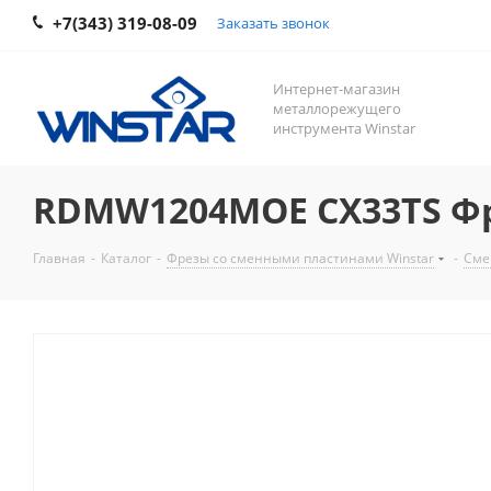
+7(343) 319-08-09
Заказать звонок
Интернет-магазин
металлорежущего
инструмента Winstar
RDMW1204MOE CX33TS Фр
Главная
-
Каталог
-
Фрезы со сменными пластинами Winstar
-
Сме