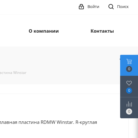
Войти
Поиск
О компании
Контакты
0
стина Winstar
0
0
лавная пластина RDMW Winstar. R-круглая