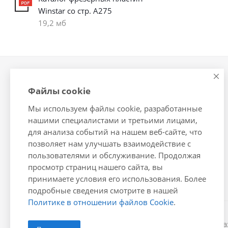
Winstar со стр. А275
19,2 мб
Компания
Информация
Файлы cookie
О компании
Помощь
Мы используем файлы cookie, разработанные
Новости
Условия оплаты
нашими специалистами и третьими лицами,
Сотрудники
Условия доставки
для анализа событий на нашем веб-сайте, что
Вакансии
Гарантия на товар
позволяет нам улучшать взаимодействие с
Магазины
Подборки товаров
пользователями и обслуживание. Продолжая
просмотр страниц нашего сайта, вы
Политика
принимаете условия его использования. Более
подробные сведения смотрите в нашей
Политике в отношении файлов Cookie
.
2026 © Winstar Cutting Technologies Corp. - интернет-м