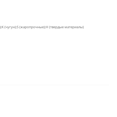
);K (чугун);S (жаропрочные);H (твердые материалы)