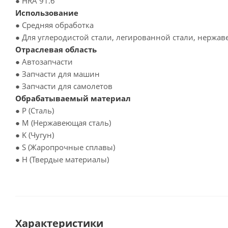
● HRA 91.6
Использование
● Средняя обработка
● Для углеродистой стали, легированной стали, нержа
Отраслевая область
● Автозапчасти
● Запчасти для машин
● Запчасти для самолетов
Обрабатываемый материал
● P (Сталь)
● M (Нержавеющая сталь)
● K (Чугун)
● S (Жаропрочные сплавы)
● H (Твердые материалы)
Характеристики