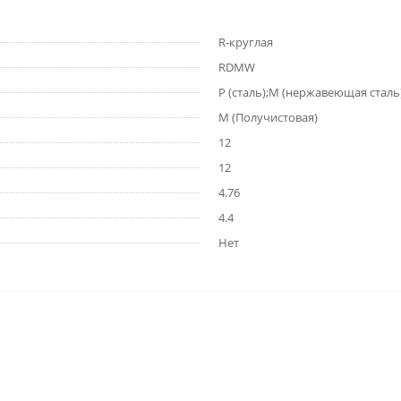
R-круглая
RDMW
P (сталь);M (нержавеющая сталь
M (Получистовая)
12
12
4.76
4.4
Нет