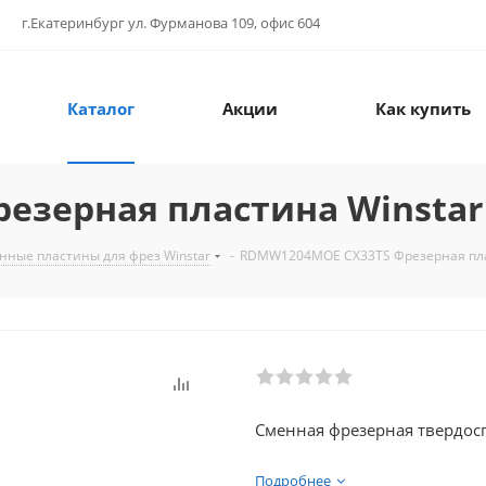
г.Екатеринбург ул. Фурманова 109, офис 604
Каталог
Акции
Как купить
езерная пластина Winstar
нные пластины для фрез Winstar
-
RDMW1204MOE CX33TS Фрезерная пла
Сменная фрезерная твердосп
Подробнее