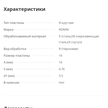
Характеристики
Тип пластины
R-круглая
Марка
RDMW
Обрабатываемый материал
P (сталь);M (нержавеющая
сталь);K (чугун)
Вид обработки
R (Черновая)
Размер пластины
16
A (мм)
16
S (мм)
4.76
d1 (мм)
5.5
В наличии
Нет