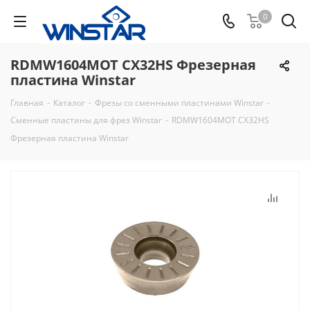
0
RDMW1604MOT CX32HS Фрезерная
пластина Winstar
Главная
-
Каталог
-
Фрезы со сменными пластинами Winstar
-
Сменные пластины для фрез Winstar
-
RDMW1604MOT CX32HS
Фрезерная пластина Winstar