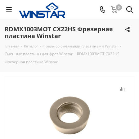
0
RDMX1003MOT CX22HS Фрезерная
пластина Winstar
Главная
-
Каталог
-
Фрезы со сменными пластинами Winstar
-
Сменные пластины для фрез Winstar
-
RDMX1003MOT CX22HS
Фрезерная пластина Winstar