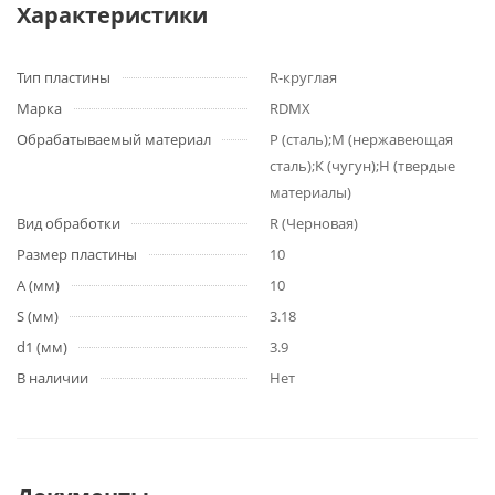
Характеристики
Тип пластины
R-круглая
Марка
RDMX
Обрабатываемый материал
P (сталь);M (нержавеющая
сталь);K (чугун);H (твердые
материалы)
Вид обработки
R (Черновая)
Размер пластины
10
A (мм)
10
S (мм)
3.18
d1 (мм)
3.9
В наличии
Нет