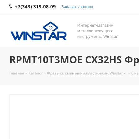
+7(343) 319-08-09
Заказать звонок
Интернет-магазин
металлорежущего
инструмента Winstar
RPMT10T3MOE CX32HS Фре
Главная
-
Каталог
-
Фрезы со сменными пластинами Winstar
-
Сме