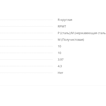
R-круглая
RPMT
P (сталь);M (нержавеющая сталь)
M (Получистовая)
10
10
3.97
4.3
Нет