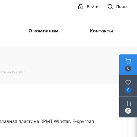
Войти
Поиск
О компании
Контакты
0
тина Winstar
0
0
лавная пластина RPMT Winstar. R-круглая