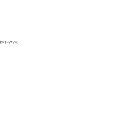
;K (чугун)