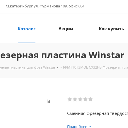
г.Екатеринбург ул. Фурманова 109, офис 604
Каталог
Акции
Как купить
зерная пластина Winstar
нные пластины для фрез Winstar
-
RPMT10T3MOE CX32HS Фрезерная плас
Сменная фрезерная твердосп
Подробнее