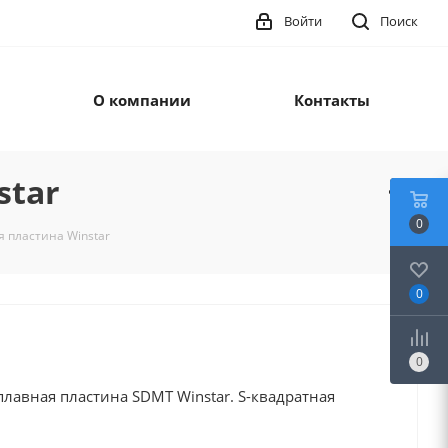
Войти
Поиск
О компании
Контакты
star
0
пластина Winstar
0
0
лавная пластина SDMT Winstar. S-квадратная