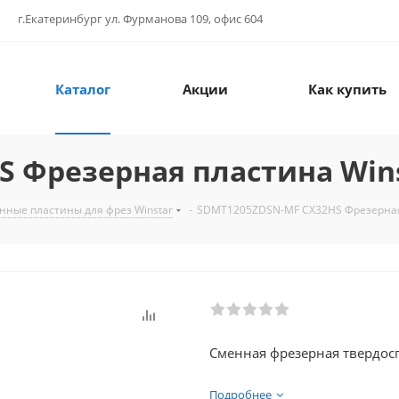
г.Екатеринбург ул. Фурманова 109, офис 604
Каталог
Акции
Как купить
 Фрезерная пластина Win
нные пластины для фрез Winstar
-
SDMT1205ZDSN-MF CX32HS Фрезерная 
Сменная фрезерная твердосп
Подробнее