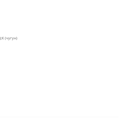
;K (чугун)