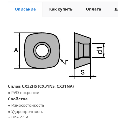
Описание
Как купить
Оплата
Д
Сплав CX32HS (CX31NS, CX31NA)
● PVD покрытие
Свойства
● Износостойкость
● Ударопрочность
● HRA 91.6