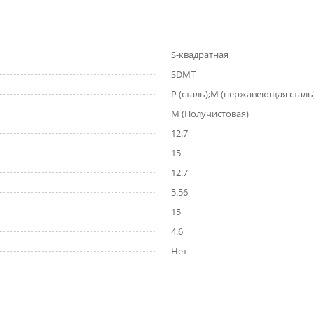
S-квадратная
SDMT
P (сталь);M (нержавеющая сталь)
M (Получистовая)
12.7
15
12.7
5.56
15
4.6
Нет