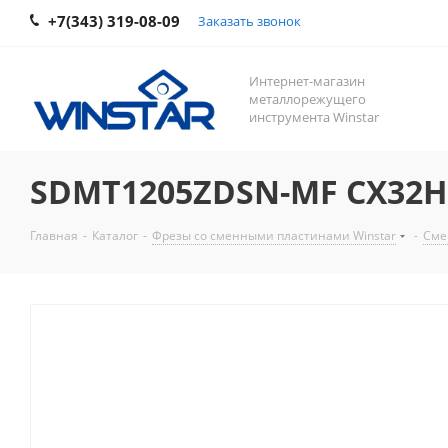
+7(343) 319-08-09
Заказать звонок
Интернет-магазин
металлорежущего
инструмента Winstar
SDMT1205ZDSN-MF CX32HS
Главная
-
Каталог
-
Фрезы со сменными пластинами Winstar
-
Сме