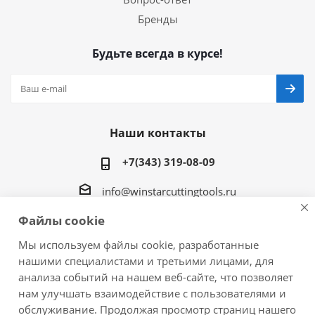
Бренды
Будьте всегда в курсе!
Наши контакты
+7(343) 319-08-09
info@winstarcuttingtools.ru
Файлы cookie
г.Екатеринбург ул. Фурманова 109, офис 604
Мы используем файлы cookie, разработанные
нашими специалистами и третьими лицами, для
анализа событий на нашем веб-сайте, что позволяет
нам улучшать взаимодействие с пользователями и
2026 © Winstar Cutting Technologies Corp. - интернет-
обслуживание. Продолжая просмотр страниц нашего
магазин металлорежущего инструмента