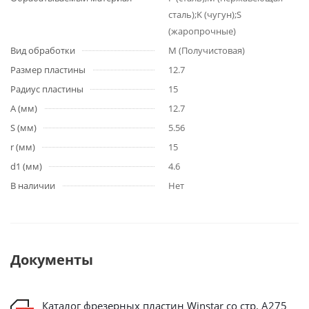
сталь);K (чугун);S
(жаропрочные)
Вид обработки
M (Получистовая)
Размер пластины
12.7
Радиус пластины
15
A (мм)
12.7
S (мм)
5.56
r (мм)
15
d1 (мм)
4.6
В наличии
Нет
Документы
Каталог фрезерных пластин Winstar со стр. А275