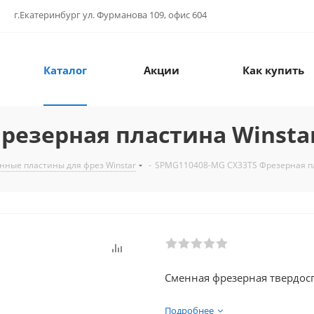
г.Екатеринбург ул. Фурманова 109, офис 604
Каталог
Акции
Как купить
резерная пластина Winsta
нные пластины для фрез Winstar
-
SPMG110408-MG CX33TS Фрезерная пл
Сменная фрезерная твердосп
Подробнее