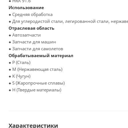
● HRA 91.6
Использование
● Средняя обработка
● Для углеродистой стали, легированной стали, нержа
Отраслевая область
● Автозапчасти
● Запчасти для машин
● Запчасти для самолетов
Обрабатываемый материал
● P (Сталь)
● M (Нержавеющая сталь)
● K (Чугун)
● S (Жаропрочные сплавы)
● H (Твердые материалы)
Характеристики