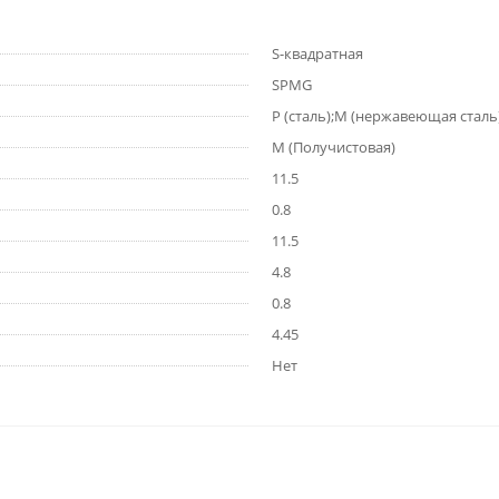
S-квадратная
SPMG
P (сталь);M (нержавеющая сталь
M (Получистовая)
11.5
0.8
11.5
4.8
0.8
4.45
Нет