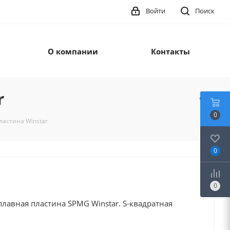
Войти
Поиск
О компании
Контакты
r
0
астина Winstar
0
0
лавная пластина SPMG Winstar. S-квадратная