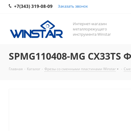
+7(343) 319-08-09
Заказать звонок
Интернет-магазин
металлорежущего
инструмента Winstar
SPMG110408-MG CX33TS Ф
Главная
-
Каталог
-
Фрезы со сменными пластинами Winstar
-
Сме