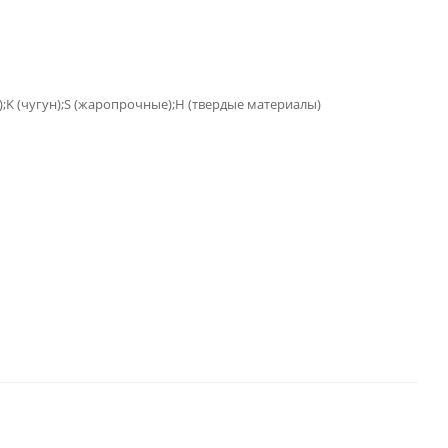
);K (чугун);S (жаропрочные);H (твердые материалы)