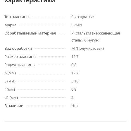
Характеристики
Тип пластины
S-квадратная
Марка
SPMN
Обрабатываемый материал
P (сталь);M (нержавеющая
сталь);K (чугун)
Вид обработки
M (Получистовая)
Размер пластины
12.7
Радиус пластины
0.8
A (мм)
12.7
S (мм)
3.18
r (мм)
0.8
d1 (мм)
2
В наличии
Нет