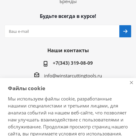
Бренды
Будьте всегда в курсе!
Наши контакты
+7(343) 319-08-09
info@winstarcuttingtools.ru
Файлы cookie
г.Екатеринбург ул. Фурманова 109, офис 604
Мы используем файлы cookie, разработанные
нашими специалистами и третьими лицами, для
анализа событий на нашем веб-сайте, что позволяет
нам улучшать взаимодействие с пользователями и
2026 © Winstar Cutting Technologies Corp. - интернет-
обслуживание. Продолжая просмотр страниц нашего
магазин металлорежущего инструмента
сайта, вы принимаете условия его использования.