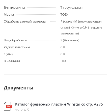
Тип пластины
T-треугольная
Марка
TCGX
Обрабатываемый материал
P (сталь);M (нержавеющая
сталь);K (чугун);H (твердые
материалы)
Вид обработки
S (Чистовая)
Радиус пластины
0.8
r (мм)
0.8
В наличии
Нет
Документы
Каталог фрезерных пластин Winstar со стр. А275
19,2 мб