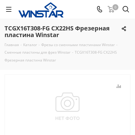
0
TCGX16T308-FG CX22HS Фрезерная
пластина Winstar
Главная
-
Каталог
-
Фрезы со сменными пластинами Winstar
-
Сменные пластины для фрез Winstar
-
TCGX16T308-FG CX22HS
Фрезерная пластина Winstar