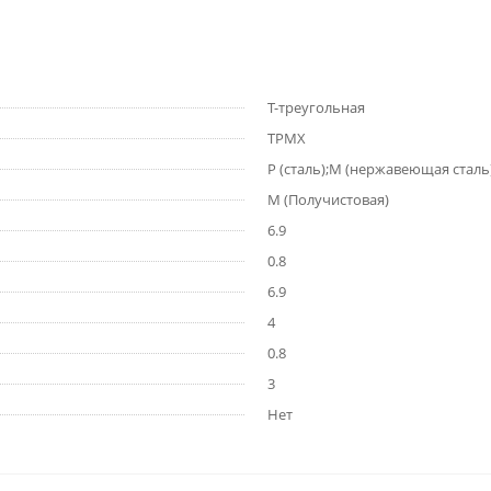
T-треугольная
TPMX
P (сталь);M (нержавеющая сталь
M (Получистовая)
6.9
0.8
6.9
4
0.8
3
Нет