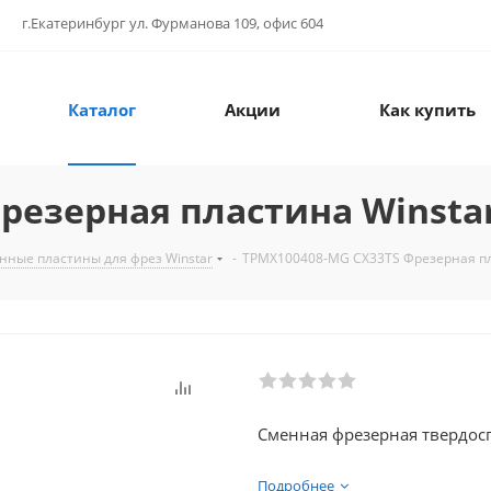
г.Екатеринбург ул. Фурманова 109, офис 604
Каталог
Акции
Как купить
резерная пластина Winsta
нные пластины для фрез Winstar
-
TPMX100408-MG CX33TS Фрезерная пл
Сменная фрезерная твердосп
Подробнее