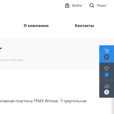
Войти
Поиск
О компании
Контакты
r
0
астина Winstar
0
0
лавная пластина TPMX Winstar. T-треугольная