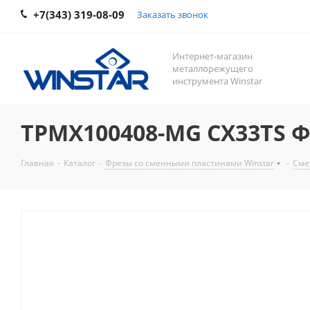
+7(343) 319-08-09
Заказать звонок
Интернет-магазин
металлорежущего
инструмента Winstar
TPMX100408-MG CX33TS Ф
Главная
-
Каталог
-
Фрезы со сменными пластинами Winstar
-
Сме