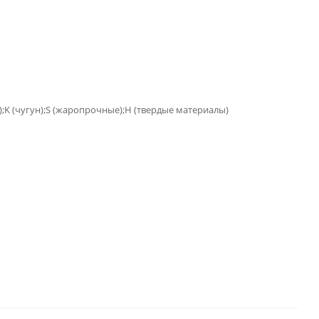
);K (чугун);S (жаропрочные);H (твердые материалы)