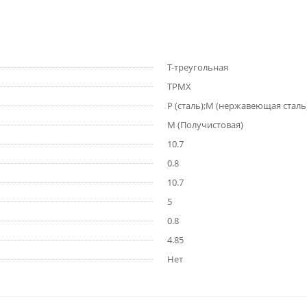
T-треугольная
TPMX
P (сталь);M (нержавеющая сталь
M (Получистовая)
10.7
0.8
10.7
5
0.8
4.85
Нет