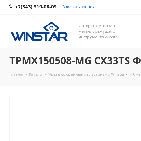
+7(343) 319-08-09
Заказать звонок
Интернет-магазин
металлорежущего
инструмента Winstar
TPMX150508-MG CX33TS Ф
Главная
-
Каталог
-
Фрезы со сменными пластинами Winstar
-
Сме