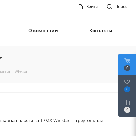
Войти
Поиск
О компании
Контакты
r
0
астина Winstar
0
0
лавная пластина TPMX Winstar. T-треугольная