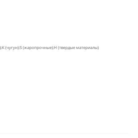
);K (чугун);S (жаропрочные);H (твердые материалы)