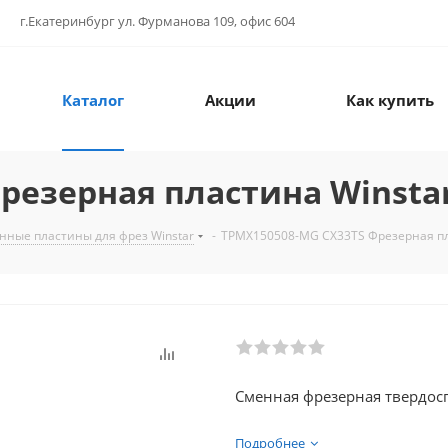
г.Екатеринбург ул. Фурманова 109, офис 604
Каталог
Акции
Как купить
резерная пластина Winsta
нные пластины для фрез Winstar
-
TPMX150508-MG CX33TS Фрезерная пл
Сменная фрезерная твердосп
Подробнее