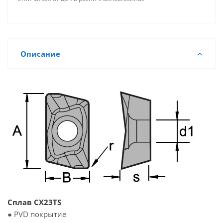
Описание
Сплав CX23TS
● PVD покрытие