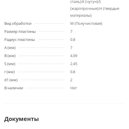
сталь);K (чугун);S
(жаропрочные);H (твердые
материалы)
Вид обработки
M (Получистовая)
Размер пластины
7
Радиус пластины
0.8
A (мм)
7
B (мм)
4.09
S (мм)
2.45
r (мм)
0.8
d1 (мм)
2
В наличии
Нет
Документы