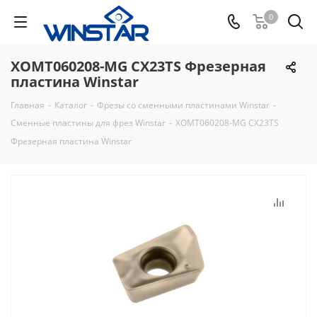
0
XOMT060208-MG CX23TS Фрезерная
пластина Winstar
Главная
-
Каталог
-
Фрезы со сменными пластинами Winstar
-
Сменные пластины для фрез Winstar
-
XOMT060208-MG CX23TS
Фрезерная пластина Winstar