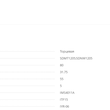
Торцевая
SDMT1205;SDNW1205
80
31.75
55
5
IMS4011A
ITF15
IYR-06