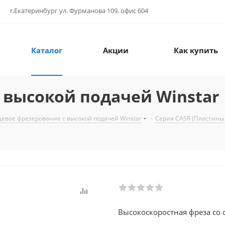
г.Екатеринбург ул. Фурманова 109, офис 604
Каталог
Акции
Как купить
с высокой подачей Winstar
цевое фрезерование с высокой подачей Winstar
-
Серия CASR (Пластины
Высокоскоростная фреза со