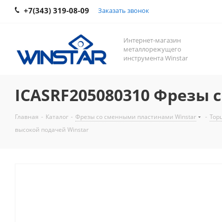
+7(343) 319-08-09
Заказать звонок
Интернет-магазин
металлорежущего
инструмента Winstar
ICASRF205080310 Фрезы 
Главная
-
Каталог
-
Фрезы со сменными пластинами Winstar
-
Тор
высокой подачей Winstar