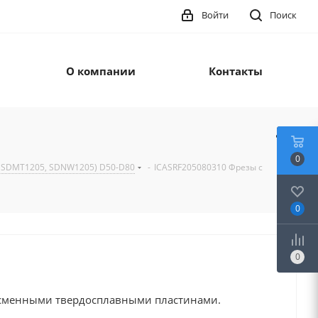
Войти
Поиск
О компании
Контакты
0
 SDMT1205, SDNW1205) D50-D80
-
ICASRF205080310 Фрезы с
0
0
 сменными твердосплавными пластинами.