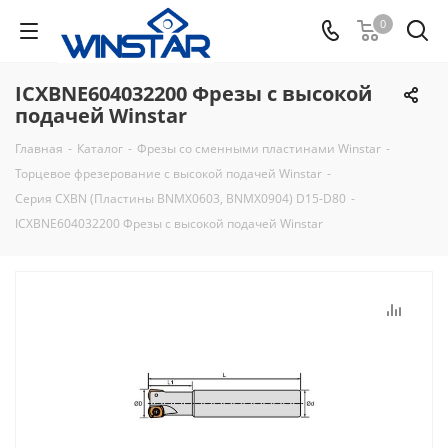
0
ICXBNE604032200 Фрезы с высокой
подачей Winstar
Главная
-
Каталог
-
Фрезы со сменными пластинами Winstar
-
Торцевое фрезерование с высокой подачей Winstar
-
Серия CXBN (Пластины BNMX0603, BNMX0904) D15-D80
-
ICXBNE604032200 Фрезы с высокой подачей Winstar