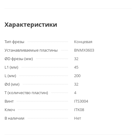
Характеристики
Тип фрезы
Концевая
Устанавливаемые пластины
BNMX0603
ØD фрезы (мм)
32
L1 (мм)
45
L (мм)
200
Ød (мм)
32
T (количество пластин)
4
Винт
ITS3004
Ключ
ITK08
В наличии
Нет