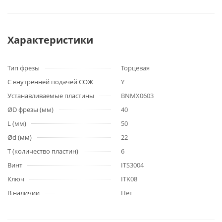
Характеристики
Тип фрезы
Торцевая
С внутренней подачей СОЖ
Y
Устанавливаемые пластины
BNMX0603
ØD фрезы (мм)
40
L (мм)
50
Ød (мм)
22
T (количество пластин)
6
Винт
ITS3004
Ключ
ITK08
В наличии
Нет