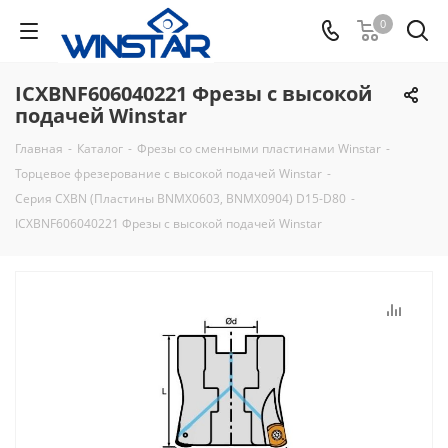
0
ICXBNF606040221 Фрезы с высокой
подачей Winstar
Главная
-
Каталог
-
Фрезы со сменными пластинами Winstar
-
Торцевое фрезерование с высокой подачей Winstar
-
Серия CXBN (Пластины BNMX0603, BNMX0904) D15-D80
-
ICXBNF606040221 Фрезы с высокой подачей Winstar