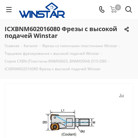
0
ICXBNM602016080 Фрезы с высокой
подачей Winstar
Главная
-
Каталог
-
Фрезы со сменными пластинами Winstar
-
Торцевое фрезерование с высокой подачей Winstar
-
Серия CXBN (Пластины BNMX0603, BNMX0904) D15-D80
-
ICXBNM602016080 Фрезы с высокой подачей Winstar