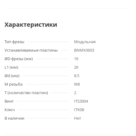
Характеристики
Тип фрезы
Модульная
Устанавливаемые пластины
BNMX0603
ØD фрезы (мм)
16
L1 (мм)
26
Ød (мм)
8.5
M резьба
M8
T (количество пластин)
2
Винт
ITS3004
Ключ
ITK08
В наличии
Нет