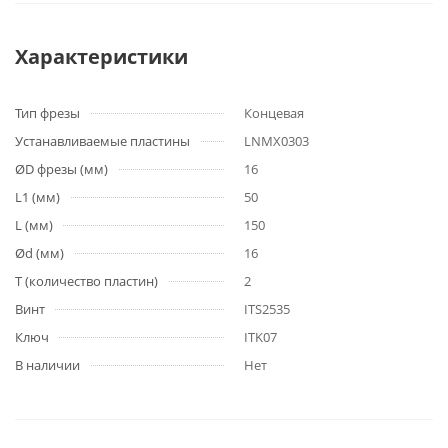
Характеристики
Тип фрезы
Концевая
Устанавливаемые пластины
LNMX0303
ØD фрезы (мм)
16
L1 (мм)
50
L (мм)
150
Ød (мм)
16
T (количество пластин)
2
Винт
ITS2535
Ключ
ITK07
В наличии
Нет