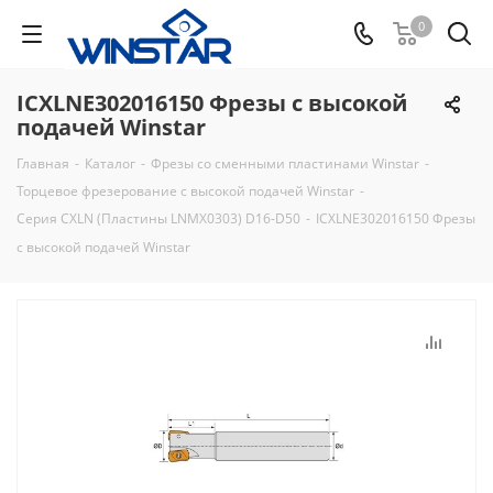
0
ICXLNE302016150 Фрезы с высокой
подачей Winstar
Главная
-
Каталог
-
Фрезы со сменными пластинами Winstar
-
Торцевое фрезерование с высокой подачей Winstar
-
Серия CXLN (Пластины LNMX0303) D16-D50
-
ICXLNE302016150 Фрезы
с высокой подачей Winstar