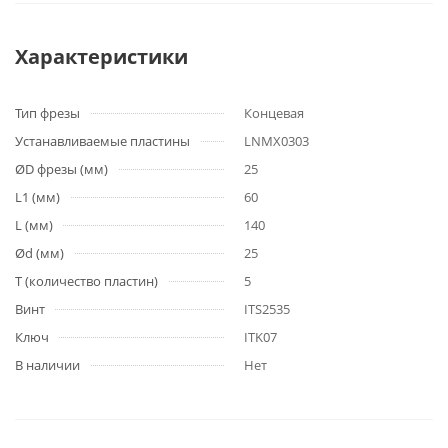
Характеристики
Тип фрезы
Концевая
Устанавливаемые пластины
LNMX0303
ØD фрезы (мм)
25
L1 (мм)
60
L (мм)
140
Ød (мм)
25
T (количество пластин)
5
Винт
ITS2535
Ключ
ITK07
В наличии
Нет