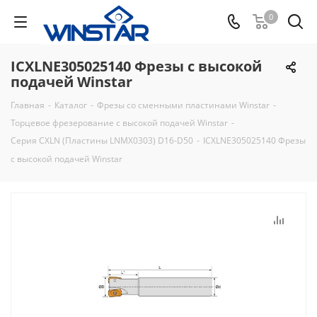
0
ICXLNE305025140 Фрезы с высокой
подачей Winstar
Главная
-
Каталог
-
Фрезы со сменными пластинами Winstar
-
Торцевое фрезерование с высокой подачей Winstar
-
Серия CXLN (Пластины LNMX0303) D16-D50
-
ICXLNE305025140 Фрезы
с высокой подачей Winstar