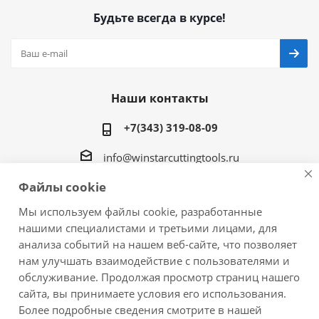
Будьте всегда в курсе!
Наши контакты
+7(343) 319-08-09
info@winstarcuttingtools.ru
Файлы cookie
г.Екатеринбург ул. Фурманова 109, офис 604
Мы используем файлы cookie, разработанные
нашими специалистами и третьими лицами, для
анализа событий на нашем веб-сайте, что позволяет
нам улучшать взаимодействие с пользователями и
2026 © Winstar Cutting Technologies Corp. - интернет-
обслуживание. Продолжая просмотр страниц нашего
магазин металлорежущего инструмента
сайта, вы принимаете условия его использования.
Более подробные сведения смотрите в нашей