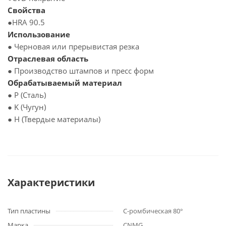
Свойства
●HRA 90.5
Использование
● Черновая или прерывистая резка
Отраслевая область
● Производство штампов и пресс форм
Обрабатываемый материал
● P (Сталь)
● K (Чугун)
● H (Твердые материалы)
Характеристики
Тип пластины
С-ромбическая 80°
Марка
CNMG