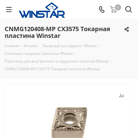
0
CNMG120408-MP CX3575 Токарная
пластина Winstar
Главная
-
Каталог
-
Токарный инструмент Winstar
-
Сменные токарные пластины Winstar
-
Пластины для внутреннего и наружного точения Winstar
-
CNMG120408-MP CX3575 Токарная пластина Winstar