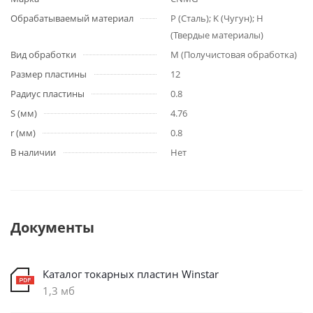
Обрабатываемый материал
P (Сталь); K (Чугун); H
(Твердые материалы)
Вид обработки
M (Получистовая обработка)
Размер пластины
12
Радиус пластины
0.8
S (мм)
4.76
r (мм)
0.8
В наличии
Нет
Документы
Каталог токарных пластин Winstar
1,3 мб