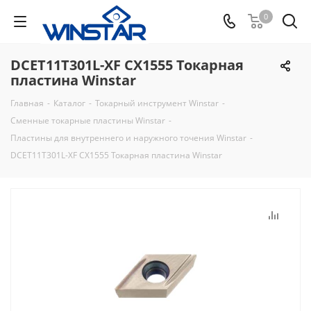
0
DCET11T301L-XF CX1555 Токарная
пластина Winstar
Главная
-
Каталог
-
Токарный инструмент Winstar
-
Сменные токарные пластины Winstar
-
Пластины для внутреннего и наружного точения Winstar
-
DCET11T301L-XF CX1555 Токарная пластина Winstar