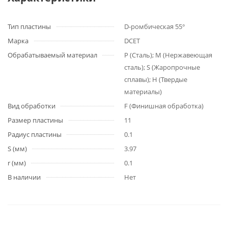
Тип пластины
D-ромбическая 55°
Марка
DCET
Обрабатываемый материал
P (Сталь); M (Нержавеющая
сталь); S (Жаропрочные
сплавы); H (Твердые
материалы)
Вид обработки
F (Финишная обработка)
Размер пластины
11
Радиус пластины
0.1
S (мм)
3.97
r (мм)
0.1
В наличии
Нет