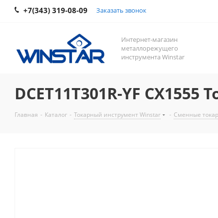
+7(343) 319-08-09
Заказать звонок
Интернет-магазин
металлорежущего
инструмента Winstar
DCET11T301R-YF CX1555 Т
Главная
-
Каталог
-
Токарный инструмент Winstar
-
Сменные токар