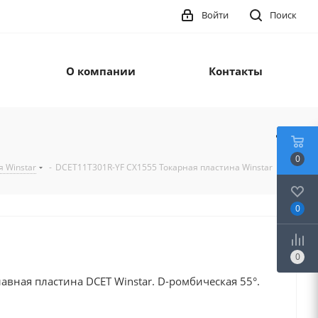
Войти
Поиск
О компании
Контакты
0
 Winstar
-
DCET11T301R-YF CX1555 Токарная пластина Winstar
0
0
авная пластина DCET Winstar. D-ромбическая 55°.