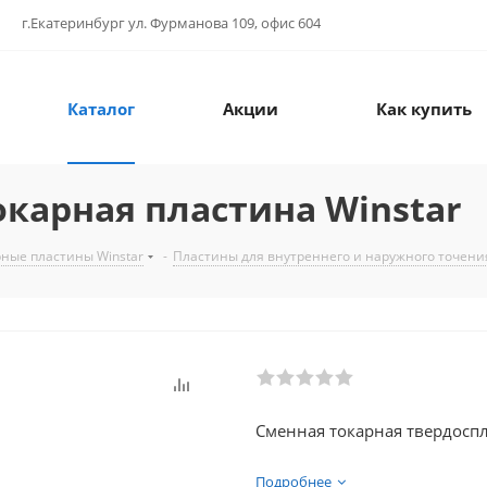
г.Екатеринбург ул. Фурманова 109, офис 604
Каталог
Акции
Как купить
окарная пластина Winstar
ные пластины Winstar
-
Пластины для внутреннего и наружного точения
Сменная токарная твердоспл
Подробнее