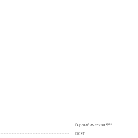
D-ромбическая 55°
DCET