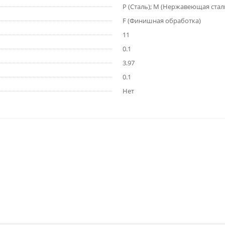
P (Сталь); M (Нержавеющая стал
F (Финишная обработка)
11
0.1
3.97
0.1
Нет