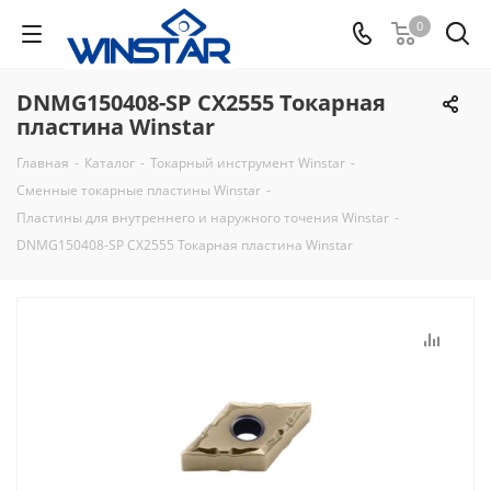
0
DNMG150408-SP CX2555 Токарная
пластина Winstar
Главная
-
Каталог
-
Токарный инструмент Winstar
-
Сменные токарные пластины Winstar
-
Пластины для внутреннего и наружного точения Winstar
-
DNMG150408-SP CX2555 Токарная пластина Winstar