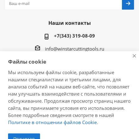
Наши контакты
+7(343) 319-08-09
info@winstarcuttingtools.ru
Файлы cookie
г.Екатеринбург ул. Фурманова 109, офис 604
Мы используем файлы cookie, разработанные
нашими специалистами и третьими лицами, для
анализа событий на нашем веб-сайте, что позволяет
нам улучшать взаимодействие с пользователями и
2026 © Winstar Cutting Technologies Corp. - интернет-
обслуживание. Продолжая просмотр страниц нашего
магазин металлорежущего инструмента
сайта, вы принимаете условия его использования.
Более подробные сведения смотрите в нашей
Политике в отношении файлов Cookie
.
Принимаю