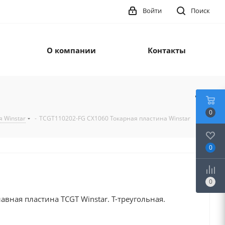
Войти
Поиск
О компании
Контакты
0
 Winstar
-
TCGT110202-FG CX1060 Токарная пластина Winstar
0
0
вная пластина TCGT Winstar. T-треугольная.