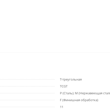
T-треугольная
TCGT
P (Сталь); M (Нержавеющая сталь
F (Финишная обработка)
11