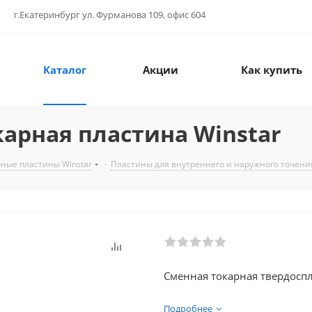
г.Екатеринбург ул. Фурманова 109, офис 604
Каталог
Акции
Как купить
карная пластина Winstar
ные пластины Winstar
-
Пластины для внутреннего и наружного точения
Сменная токарная твердоспла
Подробнее