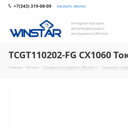
+7(343) 319-08-09
Заказать звонок
Интернет-магазин
металлорежущего
инструмента Winstar
TCGT110202-FG CX1060 То
Главная
-
Каталог
-
Токарный инструмент Winstar
-
Сменные токар