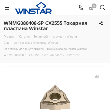
0
WNMG080408-SP CX2555 Токарная
пластина Winstar
Главная
-
Каталог
-
Токарный инструмент Winstar
-
Сменные токарные пластины Winstar
-
Пластины для внутреннего и наружного точения Winstar
-
WNMG080408-SP CX2555 Токарная пластина Winstar