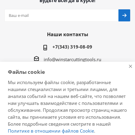
Будьте всегда в курсе!
Наши контакты
+7(343) 319-08-09
info@winstarcuttingtools.ru
Файлы cookie
г.Екатеринбург ул. Фурманова 109, офис 604
Мы используем файлы cookie, разработанные
нашими специалистами и третьими лицами, для
анализа событий на нашем веб-сайте, что позволяет
нам улучшать взаимодействие с пользователями и
2026 © Winstar Cutting Technologies Corp. - интернет-
обслуживание. Продолжая просмотр страниц нашего
магазин металлорежущего инструмента
сайта, вы принимаете условия его использования.
Более подробные сведения смотрите в нашей
Политике в отношении файлов Cookie
.