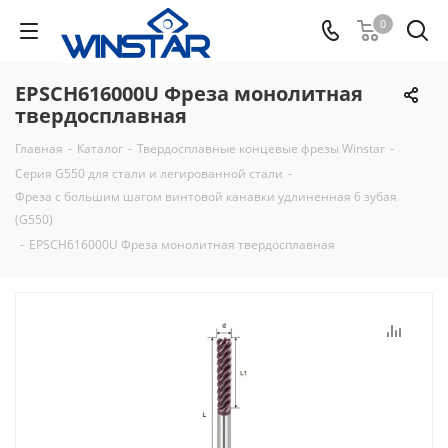
0
EPSCH616000U Фреза монолитная
твердосплавная
Главная
-
Каталог
-
Твердосплавные концевые фрезы Winstar
-
Серия G550 для стали и легированной стали
-
Фреза с большим шагом винтовой канавки удлиненная 6 зубая
(G550)
-
EPSCH616000U Фреза монолитная твердосплавная