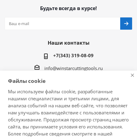
Будьте всегда в курсе!
Наши контакты
+7(343) 319-08-09
info@winstarcuttingtools.ru
Файлы cookie
г.Екатеринбург ул. Фурманова 109, офис 604
Мы используем файлы cookie, разработанные
нашими специалистами и третьими лицами, для
анализа событий на нашем веб-сайте, что позволяет
нам улучшать взаимодействие с пользователями и
2026 © Winstar Cutting Technologies Corp. - интернет-
обслуживание. Продолжая просмотр страниц нашего
магазин металлорежущего инструмента
сайта, вы принимаете условия его использования.
Более подробные сведения смотрите в нашей