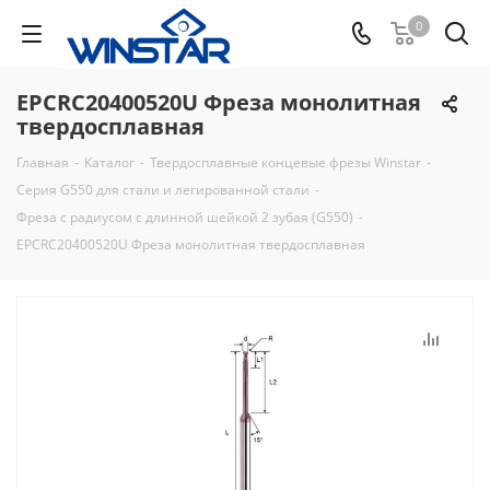
0
EPCRC20400520U Фреза монолитная
твердосплавная
Главная
-
Каталог
-
Твердосплавные концевые фрезы Winstar
-
Серия G550 для стали и легированной стали
-
Фреза с радиусом с длинной шейкой 2 зубая (G550)
-
EPCRC20400520U Фреза монолитная твердосплавная