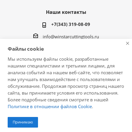
Наши контакты
+7(343) 319-08-09
info@winstarcuttingtools.ru
Файлы cookie
г.Екатеринбург ул. Фурманова 109, офис 604
Мы используем файлы cookie, разработанные
нашими специалистами и третьими лицами, для
анализа событий на нашем веб-сайте, что позволяет
нам улучшать взаимодействие с пользователями и
2026 © Winstar Cutting Technologies Corp. - интернет-
обслуживание. Продолжая просмотр страниц нашего
магазин металлорежущего инструмента
сайта, вы принимаете условия его использования.
Более подробные сведения смотрите в нашей
Политике в отношении файлов Cookie
.
Принимаю