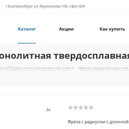
г.Екатеринбург ул. Фурманова 109, офис 604
Каталог
Акции
Как купить
монолитная твердосплавна
ия G550 для стали и легированной стали
-
Фреза с радиусом с длинной 
Фреза с радиусом с длинно