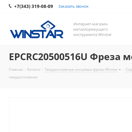
+7(343) 319-08-09
Заказать звонок
Интернет-магазин
металлорежущего
инструмента Winstar
EPCRC20500516U Фреза 
Главная
-
Каталог
-
Твердосплавные концевые фрезы Winstar
-
Сер
твердосплавная