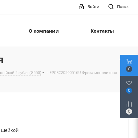
Войти
Поиск
О компании
Контакты
я
0
шейкой 2 зубая (G550)
-
EPCRC20500516U Фреза монолитная
0
0
й шейкой