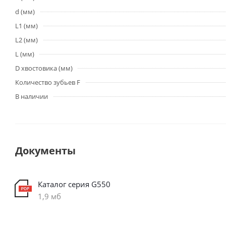
d (мм)
L1 (мм)
L2 (мм)
L (мм)
D хвостовика (мм)
Количество зубьев F
В наличии
Документы
Каталог серия G550
1,9 мб