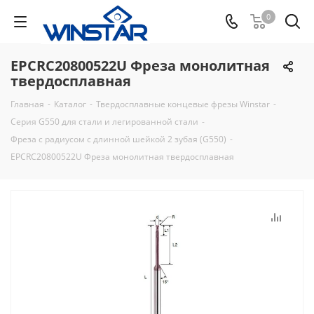
0
EPCRC20800522U Фреза монолитная
твердосплавная
Главная
-
Каталог
-
Твердосплавные концевые фрезы Winstar
-
Серия G550 для стали и легированной стали
-
Фреза с радиусом с длинной шейкой 2 зубая (G550)
-
EPCRC20800522U Фреза монолитная твердосплавная