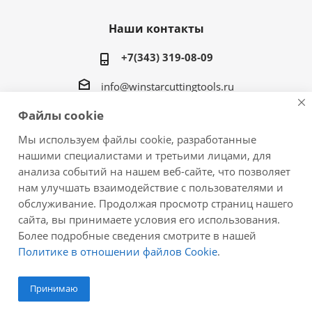
Наши контакты
+7(343) 319-08-09
info@winstarcuttingtools.ru
Файлы cookie
г.Екатеринбург ул. Фурманова 109, офис 604
Мы используем файлы cookie, разработанные
нашими специалистами и третьими лицами, для
анализа событий на нашем веб-сайте, что позволяет
нам улучшать взаимодействие с пользователями и
2026 © Winstar Cutting Technologies Corp. - интернет-
обслуживание. Продолжая просмотр страниц нашего
магазин металлорежущего инструмента
сайта, вы принимаете условия его использования.
Более подробные сведения смотрите в нашей
Политике в отношении файлов Cookie
.
Принимаю