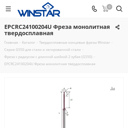
0
EPCRC24100204U Фреза монолитная
твердосплавная
Главная
-
Каталог
-
Твердосплавные концевые фрезы Winstar
-
Серия G550 для стали и легированной стали
-
Фреза с радиусом с длинной шейкой 2 зубая (G550)
-
EPCRC24100204U Фреза монолитная твердосплавная