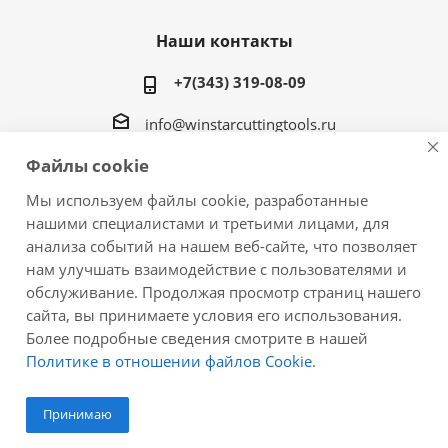
Наши контакты
+7(343) 319-08-09
info@winstarcuttingtools.ru
Файлы cookie
г.Екатеринбург ул. Фурманова 109, офис 604
Мы используем файлы cookie, разработанные
нашими специалистами и третьими лицами, для
анализа событий на нашем веб-сайте, что позволяет
нам улучшать взаимодействие с пользователями и
2026 © Winstar Cutting Technologies Corp. - интернет-
обслуживание. Продолжая просмотр страниц нашего
магазин металлорежущего инструмента
сайта, вы принимаете условия его использования.
Более подробные сведения смотрите в нашей
Политике в отношении файлов Cookie
.
Принимаю