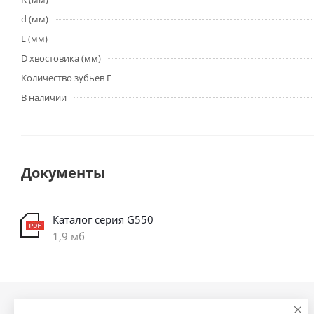
d (мм)
L (мм)
D хвостовика (мм)
Количество зубьев F
В наличии
Документы
Каталог серия G550
1,9 мб
Компания
Информация