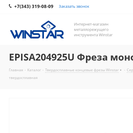
+7(343) 319-08-09
Заказать звонок
Интернет-магазин
металлорежущего
инструмента Winstar
EPISA204925U Фреза мон
Главная
-
Каталог
-
Твердосплавные концевые фрезы Winstar
-
Сер
твердосплавная