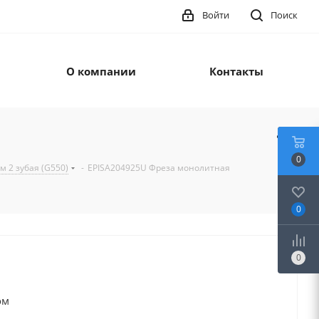
Войти
Поиск
О компании
Контакты
0
 2 зубая (G550)
-
EPISA204925U Фреза монолитная
0
0
ом