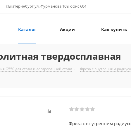
г.Екатеринбург ул. Фурманова 109, офис 604
Каталог
Акции
Как купить
олитная твердосплавная
ия G550 для стали и легированной стали
-
Фреза с внутренним радиусом
Фреза с внутренним радиус