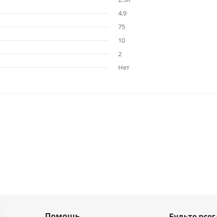
4.9
75
10
2
Нет
Помощь
Будьте всег