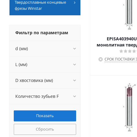
Твердосплавные концевые
фрезы Winstar
Фильтр по параметрам
EPISA403940U
монолитная твер
d (мм)
СРОК ПОСТАВКИ 3
L (мм)
D хвостовика (мм)
Количество зубьев F
Сбросить