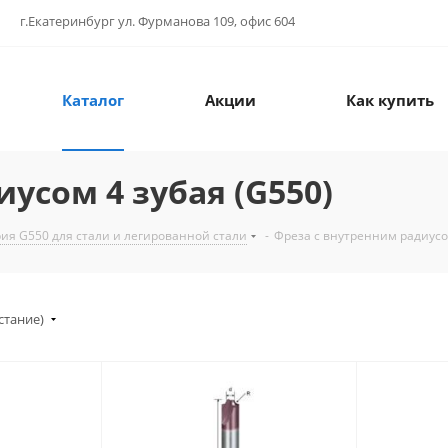
г.Екатеринбург ул. Фурманова 109, офис 604
Каталог
Акции
Как купить
усом 4 зубая (G550)
ия G550 для стали и легированной стали
-
Фреза с внутренним радиусом
стание)