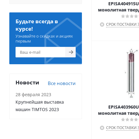
EPISA404915U
монолитная твер
Будьте всегда в
СРОК ПОСТАВКИ 3
курсе!
Узнавайте о скидках и акциях
первым
Новости
Все новости
28 февраля 2023
Крупнейшая выставка
EPISA403960U
машин TIMTOS 2023
монолитная твер
СРОК ПОСТАВКИ 3