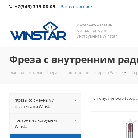
+7(343) 319-08-09
Заказать звонок
Интернет-магазин
металлорежущего
инструмента Winstar
Фреза с внутренним ради
Главная
-
Каталог
-
Твердосплавные концевые фрезы Winstar
-
Сер
По популярности (возра
Фрезы со сменными
пластинами Winstar
Токарный инструмент
Winstar