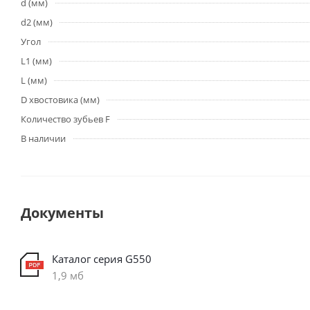
d (мм)
d2 (мм)
Угол
L1 (мм)
L (мм)
D хвостовика (мм)
Количество зубьев F
В наличии
Документы
Каталог серия G550
1,9 мб