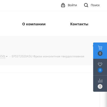
Войти
Поиск
О компании
Контакты
0
550)
-
EPSST2020A5U Фреза монолитная твердосплавная
0
0