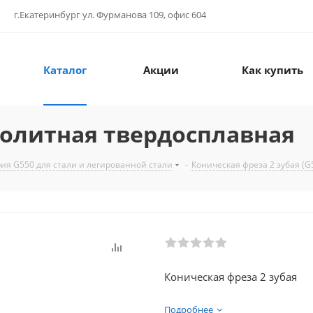
г.Екатеринбург ул. Фурманова 109, офис 604
Каталог
Акции
Как купить
нолитная твердосплавная
ия G550 для стали и легированной стали
-
Коническая фреза 2 зубая (G
Коническая фреза 2 зубая
Подробнее