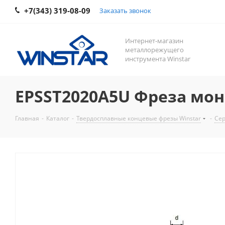
+7(343) 319-08-09
Заказать звонок
Интернет-магазин
металлорежущего
инструмента Winstar
EPSST2020A5U Фреза мо
Главная
-
Каталог
-
Твердосплавные концевые фрезы Winstar
-
Сер