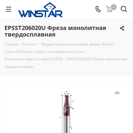
0
EPSST206020U Фреза монолитная
твердосплавная
Главная
-
Каталог
-
Твердосплавные концевые фрезы Winstar
-
Серия G550 для стали и легированной стали
-
Коническая фреза 2 зубая (G550)
-
EPSST206020U Фреза монолитная
твердосплавная