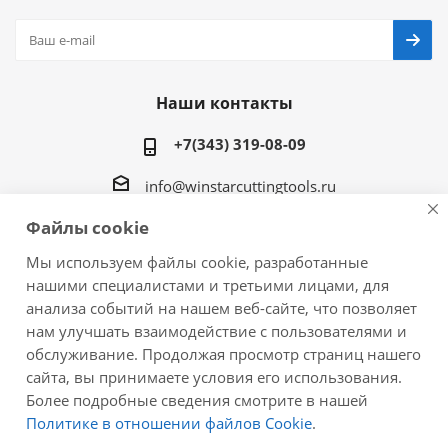
Наши контакты
+7(343) 319-08-09
info@winstarcuttingtools.ru
Файлы cookie
г.Екатеринбург ул. Фурманова 109, офис 604
Мы используем файлы cookie, разработанные
нашими специалистами и третьими лицами, для
анализа событий на нашем веб-сайте, что позволяет
нам улучшать взаимодействие с пользователями и
2026 © Winstar Cutting Technologies Corp. - интернет-
обслуживание. Продолжая просмотр страниц нашего
магазин металлорежущего инструмента
сайта, вы принимаете условия его использования.
Более подробные сведения смотрите в нашей
Политике в отношении файлов Cookie
.